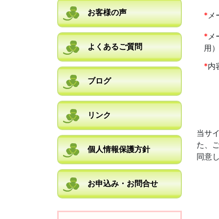
お客様の声
*
メ
*
メ
よくあるご質問
用
*
内
ブログ
リンク
当サ
た、
個人情報保護方針
同意
お申込み・お問合せ