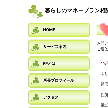
暮らしのマネープラン相
HOME
お問
サービス案内
ご返
*
名
FPとは
ふ
所長プロフィール
郵
住
アクセス
電