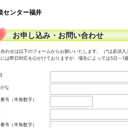
談センター福井
お申し込み・お問い合わせ
い合わせは以下のフォームからお願いいたします。（*は必須入
答には即日対応を心がけておりますが、場合によっては5日～1
前
りがな
便番号
（半角数字）
所
話番号
（半角数字）