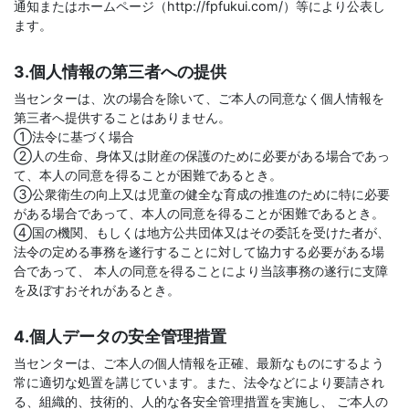
通知またはホームページ（http://fpfukui.com/）等により公表し
ます。
3.個人情報の第三者への提供
当センターは、次の場合を除いて、ご本人の同意なく個人情報を
第三者へ提供することはありません。
①法令に基づく場合
②人の生命、身体又は財産の保護のために必要がある場合であっ
て、本人の同意を得ることが困難であるとき。
③公衆衛生の向上又は児童の健全な育成の推進のために特に必要
がある場合であって、本人の同意を得ることが困難であるとき。
④国の機関、もしくは地方公共団体又はその委託を受けた者が、
法令の定める事務を遂行することに対して協力する必要がある場
合であって、 本人の同意を得ることにより当該事務の遂行に支障
を及ぼすおそれがあるとき。
4.個人データの安全管理措置
当センターは、ご本人の個人情報を正確、最新なものにするよう
常に適切な処置を講じています。また、法令などにより要請され
る、組織的、技術的、人的な各安全管理措置を実施し、 ご本人の